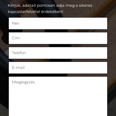
Kérjük, adatait pontosan adja meg a sikeres
kapcsolatfelvétel érdekében!
Név
(kötelező)
Cím
Telefon
(kötelező)
E-mail
(kötelező)
Megjegyzés