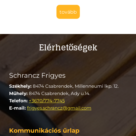
tovább
Elérhetőségek
Schrancz Frigyes
Székhely:
8474 Csabrendek, Millenneumi lkp. 12.
Műhely:
8474 Csabrendek, Ady u.14.
Telefon:
+3670/774-7745
E-mail:
frigyes.schrancz@gmail.com
Kommunikációs űrlap