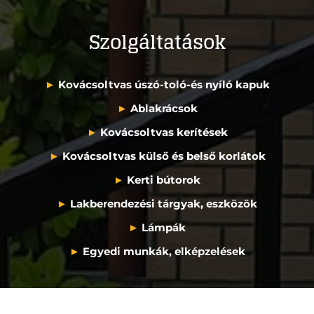
Szolgáltatások
►
Kovácsoltvas úszó-toló-és nyíló kapuk
►
Ablakrácsok
►
Kovácsoltvas kerítések
►
Kovácsoltvas külső és belső korlátok
►
Kerti bútorok
►
Lakberendezési tárgyak, eszközök
►
Lámpák
►
Egyedi munkák, elképzelések