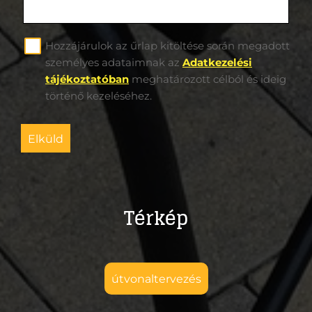
Hozzájárulok az űrlap kitöltése során megadott
személyes adataimnak az
Adatkezelési
tájékoztatóban
meghatározott célból és ideig
történő kezeléséhez.
elküld
Térkép
útvonaltervezés